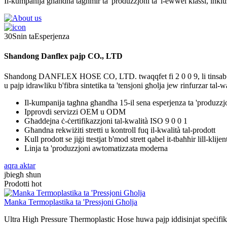
Il-kumpanija għandha tagħmir ta 'produzzjoni ta' l-ewwel klassi, inkluż
30
Snin ta
Esperjenza
Shandong Danflex pajp CO., LTD
Shandong DANFLEX HOSE CO, LTD. twaqqfet fi 2 0 0 9, li tinsab fil-ko
u pajp idrawliku b'fibra sintetika ta 'tensjoni għolja jew rinfurzar tal-
Il-kumpanija tagħna għandha 15-il sena esperjenza ta 'produzzj
Ipprovdi servizzi OEM u ODM
Għaddejna ċ-ċertifikazzjoni tal-kwalità ISO 9 0 0 1
Għandna rekwiżiti stretti u kontroll fuq il-kwalità tal-prodott
Kull prodott se jiġi ttestjat b'mod strett qabel it-tbaħħir lill-klijen
Linja ta 'produzzjoni awtomatizzata moderna
aqra aktar
jbiegħ sħun
Prodotti hot
Manka Termoplastika ta 'Pressjoni Għolja
Ultra High Pressure Thermoplastic Hose huwa pajp iddisinjat speċifika