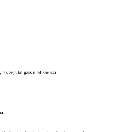
, taż-żejt, tal-gass u tal-karozzi
na