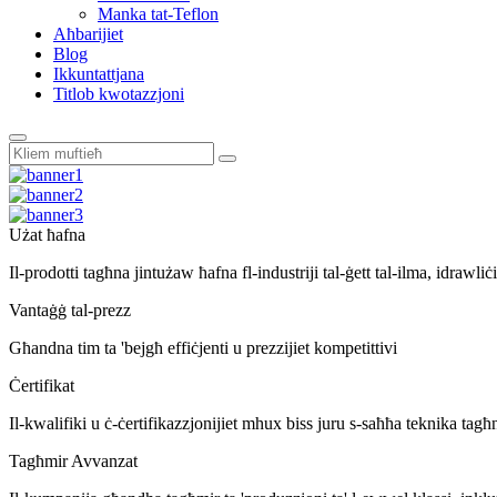
Manka tat-Teflon
Aħbarijiet
Blog
Ikkuntattjana
Titlob kwotazzjoni
Użat ħafna
Il-prodotti tagħna jintużaw ħafna fl-industriji tal-ġett tal-ilma, idrawliċi
Vantaġġ tal-prezz
Għandna tim ta 'bejgħ effiċjenti u prezzijiet kompetittivi
Ċertifikat
Il-kwalifiki u ċ-ċertifikazzjonijiet mhux biss juru s-saħħa teknika tagħ
Tagħmir Avvanzat