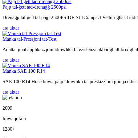
Pajp tal-ġett tad-drenaġġ 2500psi
Drenaġġ tal-ġett tal-pajp 2500PSIDF-SJ-ICompact Vetturi għat-Tindif ta
ara aktar
Manka tal-Pressjoni tat-Test
Adattat għal applikazzjoni idrawlika b'reżistenza akbar għall-brix għall
ara aktar
Manka SAE 100 R14
SAE 100 R14 Hose huwa pajp idrawliku ta 'prestazzjoni għolja ddisinjat
ara aktar
2009
Imwaqqfa fi
1280
+