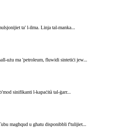
lsjonijiet ta' l-ilma. Linja tal-manka...
ll-użu ma 'petroleum, fluwidi sintetiċi jew...
'mod sinifikanti l-kapaċità tal-ġarr...
Tubu magħqud u għatu disponibbli f'tulijiet...