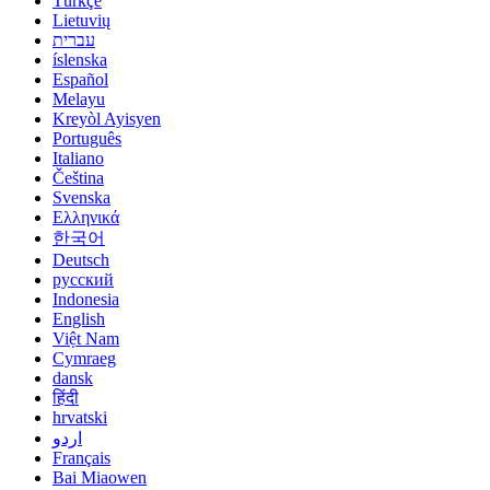
Türkçe
Lietuvių
עברית
íslenska
Español
Melayu
Kreyòl Ayisyen
Português
Italiano
Čeština
Svenska
Ελληνικά
한국어
Deutsch
русский
Indonesia
English
Việt Nam
Cymraeg
dansk
हिंदी
hrvatski
اردو
Français
Bai Miaowen