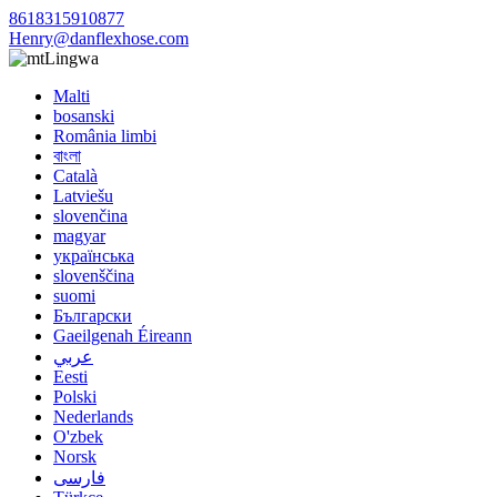
8618315910877
Henry@danflexhose.com
Lingwa
Malti
bosanski
România limbi
বাংলা
Català
Latviešu
slovenčina
magyar
українська
slovenščina
suomi
Български
Gaeilgenah Éireann
عربي
Eesti
Polski
Nederlands
O'zbek
Norsk
فارسی