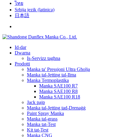
ไทย
Srbija jezik (latinica)
日本語
Id-dar
Dwarna
Is-Servizz tagħna
Prodotti
Manka ta' Pressjoni Ultra Għolja
Manka tal-Jetting tal-Ilma
Manka Termoplastika
Manka SAE100 R7
Manka SAE100 R8
Manka SAE100 R18
Jack pajp
Manka tal-Jetting tad-Drenaġġ
Paint Spray Manka
Manka tal-grass
Manka tat-Test
Kit tat-Test
Manka CNG