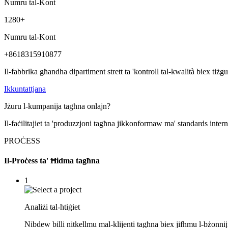
Numru tal-Kont
1280
+
Numru tal-Kont
+8618315910877
Il-fabbrika għandha dipartiment strett ta 'kontroll tal-kwalità biex tiżgur
Ikkuntattjana
Jżuru l-kumpanija tagħna onlajn?
Il-faċilitajiet ta 'produzzjoni tagħna jikkonformaw ma' standards intern
PROĊESS
Il-Proċess ta' Ħidma tagħna
1
Analiżi tal-ħtiġiet
Nibdew billi nitkellmu mal-klijenti tagħna biex jifhmu l-bżonniji