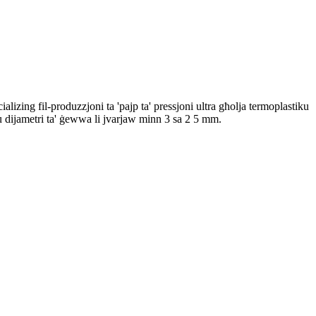
ing fil-produzzjoni ta 'pajp ta' pressjoni ultra għolja termoplastiku
ar u dijametri ta' ġewwa li jvarjaw minn 3 sa 2 5 mm.