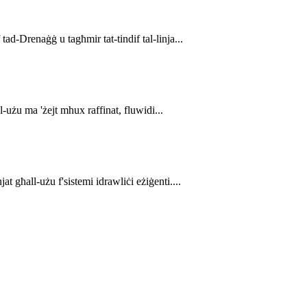
d-Drenaġġ u tagħmir tat-tindif tal-linja...
-użu ma 'żejt mhux raffinat, fluwidi...
 għall-użu f'sistemi idrawliċi eżiġenti....