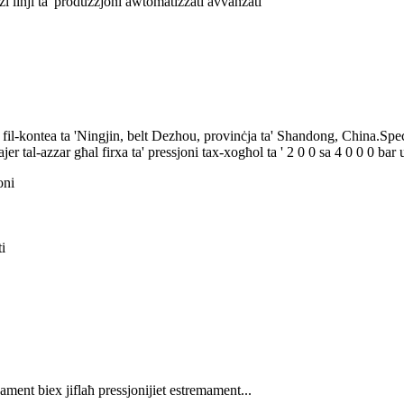
i linji ta 'produzzjoni awtomatizzati avvanzati
ntea ta 'Ningjin, belt Dezhou, provinċja ta' Shandong, China.Specializ
wajer tal-azzar għal firxa ta' pressjoni tax-xogħol ta ' 2 0 0 sa 4 0 0 0 b
oni
ti
ment biex jiflaħ pressjonijiet estremament...