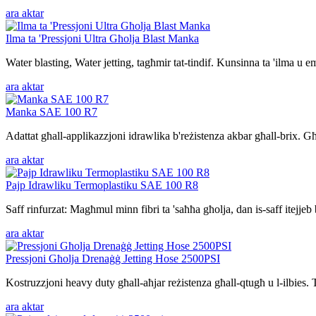
ara aktar
Ilma ta 'Pressjoni Ultra Għolja Blast Manka
Water blasting, Water jetting, tagħmir tat-tindif. Kunsinna ta 'ilma u emu
ara aktar
Manka SAE 100 R7
Adattat għall-applikazzjoni idrawlika b'reżistenza akbar għall-brix. Għa
ara aktar
Pajp Idrawliku Termoplastiku SAE 100 R8
Saff rinfurzat: Magħmul minn fibri ta 'saħħa għolja, dan is-saff itejjeb b
ara aktar
Pressjoni Għolja Drenaġġ Jetting Hose 2500PSI
Kostruzzjoni heavy duty għall-aħjar reżistenza għall-qtugħ u l-ilbies. 
ara aktar