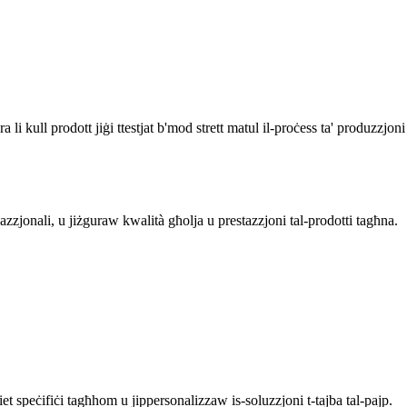
a li kull prodott jiġi ttestjat b'mod strett matul il-proċess ta' produzzjoni
azzjonali, u jiżguraw kwalità għolja u prestazzjoni tal-prodotti tagħna.
et speċifiċi tagħhom u jippersonalizzaw is-soluzzjoni t-tajba tal-pajp.